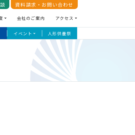
談
資料請求
お問い合わせ
度
会社のご案内
アクセス
イベント
人形供養祭
の体験教室・ワークショップ
門真市
市・大東
その他の葬儀会館・
市の葬儀
家族葬会館
柏原市
葬会館
八光殿の終活セミナー情報
創立、地域の皆様と共に79年。
い
ビスを提供させていただきます。
大阪市の会館
枚方市
殿の想い
ィア門真
柏原市の会館
ぶ追悼式を毎年、春のお彼岸に開催してい
方はこちら
河内長野市
寝屋川市の会館
芸など、楽しい趣味の体験教室を毎月開催し
ィア門真
市・大東
その他の葬儀会館・
。季節によって様々で、生活に役立つ講座も
交野市の会館
泉大津市
族葬会館
市の葬儀
家族葬会館
・四條畷の方はこちら
ております。
いをろうそくに記し火を灯して供養しま
橋）
守口市の会館
葬会館
宗教・宗派について
ィアの会」
参加申込みはコチラ
門真大東
大阪市の会館
枚方市の会館
八光殿門
ィア門真
柏原市の会館
ご契約企業団体
羽曳野市の会館
寝屋川市の会館
＼よくあるご質問をまとめました／
藤井寺市の会館
ィア門真
交野市の会館