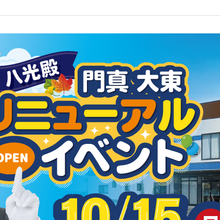
家族葬ホール テ
の想いをろ
閉じる
CLUB8510
古川橋（旧：家
大東（旧：家族
閉じる
八光殿門真古川
光殿門真大東）
葬儀会館 ティア
※新規ご入会は終了しました。
閉じる
家族葬ホール テ
（旧：葬儀会館
北条
閉じる
真大東）
詳しくはコチラ
家族葬ホール テ
家族葬ホール テ
津の辺（旧：家
大東（旧：家族
八光殿リエラ津
光殿門真大東）
もに心を込
家族葬ホール テ
家族葬ホール テ
閉じる
北条
鶴見（旧：家族
家族葬ホール テ
光殿大東鶴見）
津の辺（旧：家
葬儀会館 ティア
八光殿リエラ津
閉じる
（旧：葬儀会館
家族葬ホール テ
條畷）
鶴見（旧：家族
ティア門真巣本
光殿大東鶴見）
ティア大東深野
葬儀会館 ティア
（旧：葬儀会館
ティア寝屋川
條畷）
ティア門真巣本
ティア大東深野