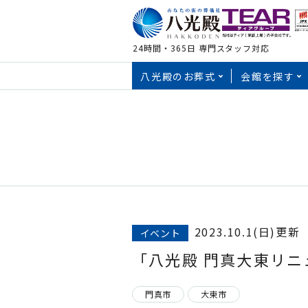
24時間・365日
専門スタッフ
対応
八光殿のお葬式
会館を探す
供養行事
八尾市
大阪府八尾市の葬儀
大
会館・家族葬会館
会
お葬式コラム
大東市
八光殿の法要
感謝
＼葬儀アドバイザーがお答えしま
無料事前相談
葬儀会館
家族葬
追
お葬式費用の割引はもちろん、
寝屋川市
八光殿八尾中央
八光殿
八尾市・
羽曳野市
八光殿南植松
八光殿
ご葬儀をお手伝いさせていただいた故人様
大阪府八尾市の葬儀
大
手続き関係
供養
式を毎年、春のお彼岸に開催しています。
家族葬会館
大阪狭山市
2023.10.1(日)更新
会館・家族葬会館
会
イベント
八尾市・松原市・東大
八光殿プロフト陽光園
八光殿
岸和田市
「八光殿 門真大東リ
葬儀会館
家族葬
八光殿リエラ萱振
八光殿八尾中央
八光殿
八光殿リエラ南植松
事前準備に関する
八光殿南植松
八光殿
門真市
大東市
八光殿リエラ恩智柏村