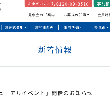
0120-09-8510
事前相
お急ぎの方へ
見学会のご案内
お葬式の知識
会員制
お葬式費用
お客様の声
事前準備
葬儀後
安心してご利用いただくために
地域のイベント
趣味
松原市
東大阪市
阪府松原市の葬儀
大阪府東大阪市の葬
大阪府門真
会員制度
新着情報
館・家族葬会館
儀会館・家族葬会館
供養行事
市・四條畷
八光殿チャンネル
四條畷市
大阪市
の遺品整理
す／
＼無料イベント 随時開催／
会館・家族
八尾市で
八光殿の終活
会館
加料金0円システム
家族葬会館
葬儀費用分割払
日常での様々な割引や、お葬式後の仏事割引など、様々なサー
物故者追悼式
交野市
守口市
八光
家族葬ホール テ
松原高見の里
八光殿東大阪鷹殿
ご葬儀をお手伝いさせていただいた故人様を偲
島頭
松原市・東大阪市の方はこちら
門真市・大東市・四條畷市の
藤井寺市
ます。
富田林市
松原天美東
八光殿友の会
「ティアの会」
を偲ぶ追悼
毎年大好評！！地域の皆様へ日頃の感謝を込めた、年
お花や手
家族葬ホール テ
阪府松原市の葬儀
大阪府東大阪市の葬
大阪府門真
終然灯
サービス
に一度の大イベントです。
ています
堺市
和泉市
古川橋（旧：家
館・家族葬会館
儀会館・家族葬会館
市・四條畷
閉じる
阪市の方はこちら
門真市・大東市
ご用意し
亡くなられた大切なご家族様やご先祖様への想
八光殿門真古川
会館・家族
友の会
「テ
貝塚市
す。
橋本市
お葬式の
よくある
ニューアルイベント」開催のお知らせ
会館
家族葬会館
ご入会申込はコチラ
葬儀会館 ティア
形式について
ご質問
（旧：葬儀会館
家族葬ホール テ
松原高見の里
八光殿東大阪鷹殿
真大東）
島頭
松原天美東
葬儀保険について
家族葬ホール テ