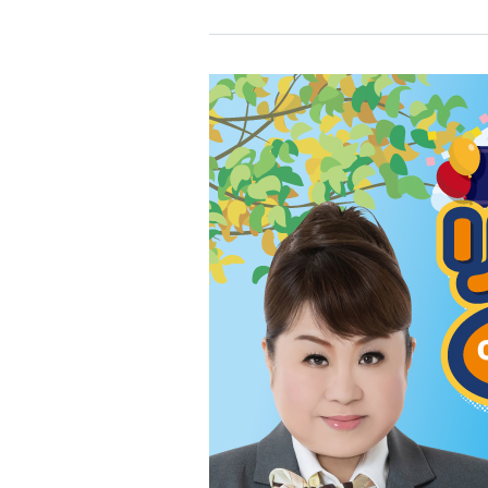
亡くなられた大切なご家族様やご先祖様へ
資料請求
家族葬会館
うそくに記し火を灯して供養します。
八光殿プロフト陽光園
八光殿リエラ萱振
八光殿リエラ南植松
八光殿リエラ恩智柏村
大切にしてきたお人形を、皆様の想いとと
めて供養します。