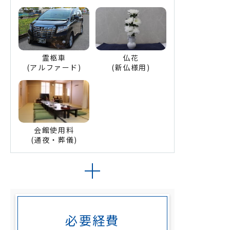
霊柩車
仏花
(アルファード)
(新仏様用)
会館使用料
(通夜・葬儀)
必要経費