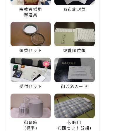
宗教者様用
お布施封筒
御道具
焼香セット
焼香順位帳
受付セット
御芳名カード
御骨箱
仮眠用
(標準)
布団セット(2組)