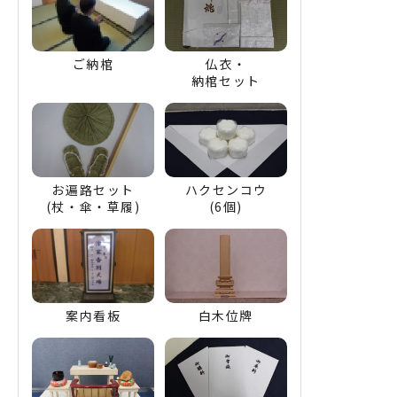
ご納棺
仏衣・
納棺セット
お遍路セット
ハクセンコウ
(杖・傘・草履)
(6個)
案内看板
白木位牌