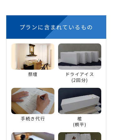
プランに含まれているもの
祭壇
ドライアイス
(2回分)
手続き代行
棺
(桐平)